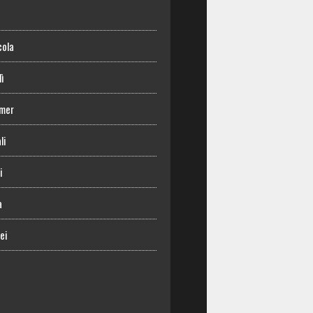
o
cola
lì
mer
li
i
a
ei