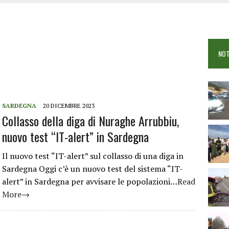
OSEI: FERITE QUATTRO PERSONE, DUE GRAVI
COME È STATO UCCISO SIMONE CONCAS
NTRO TRA 2 AUTO AL BIVIO PER FONNI, 5 FERITI
NOT
SARDEGNA
20 DICEMBRE 2023
Collasso della diga di Nuraghe Arrubbiu,
nuovo test “IT-alert” in Sardegna
Il nuovo test “IT-alert” sul collasso di una diga in
Sardegna Oggi c’è un nuovo test del sistema “IT-
alert” in Sardegna per avvisare le popolazioni…
Read
More→