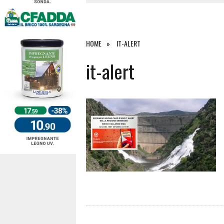
4 AGOSTO 2026
|
SCONTRO SULLA STRADA PER OR
27 LUGLIO 2026
|
OMICIDIO A BARI SARDO, ECCO 
26 LUGLIO 2026
|
PAURA SULLA 389: VIOLENTO SCO
HOME
IT-ALERT
6 AGOSTO 2026
|
it-alert