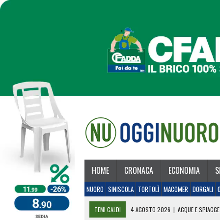
HOME
CRONACA
ECONOMIA
S
NUORO
SINISCOLA
TORTOLÌ
MACOMER
DORGALI
TEMI CALDI
4 AGOSTO 2026
|
ACQUE E SPIAGGE