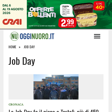
HOME
JOB DAY
Job Day
CRONACA
Lo Job Day fa il pieno a Tortolì, più di 450