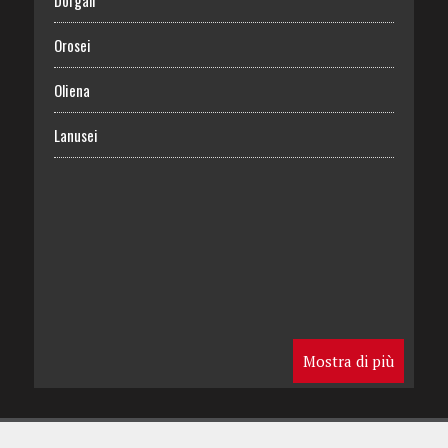
Dorgali
Orosei
Oliena
Lanusei
Mostra di più