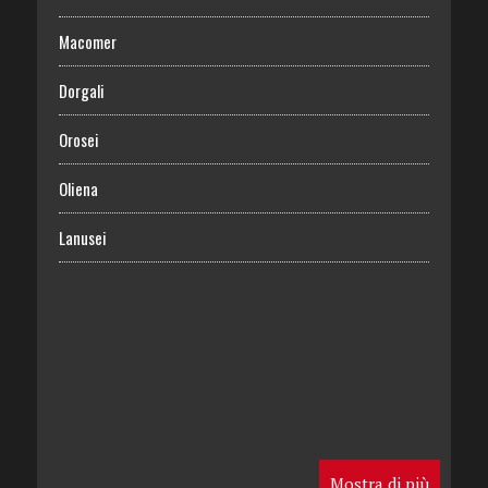
Macomer
Dorgali
Orosei
Oliena
Lanusei
Mostra di più