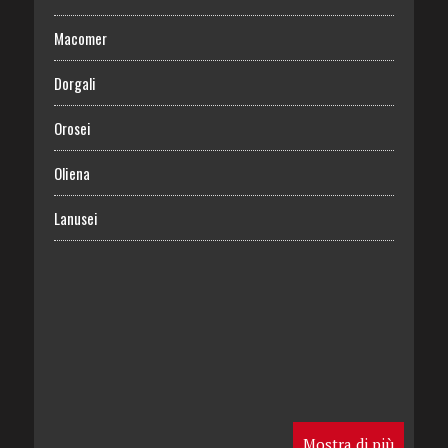
Macomer
Dorgali
Orosei
Oliena
Lanusei
Mostra di più