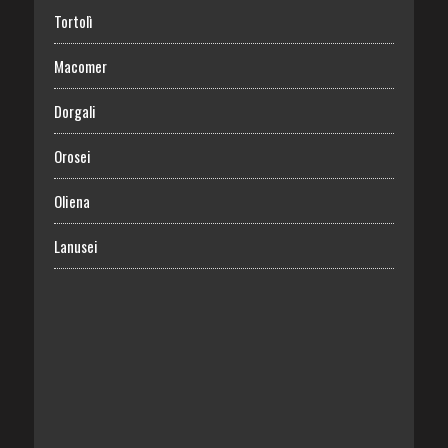
Tortolì
Macomer
Dorgali
Orosei
Oliena
Lanusei