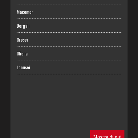
Macomer
Dorgali
Orosei
Oliena
Lanusei
Mostra di più