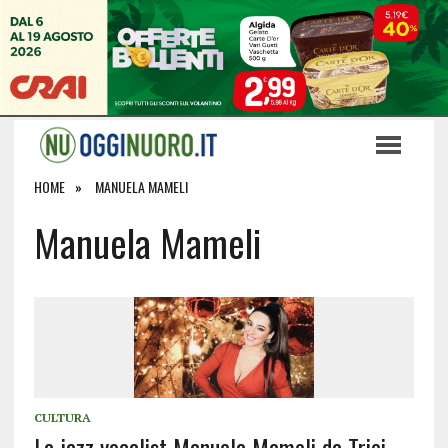
HOME
MANUELA MAMELI
Manuela Mameli
CULTURA
La jazz vocalist Manuela Mameli da Triei