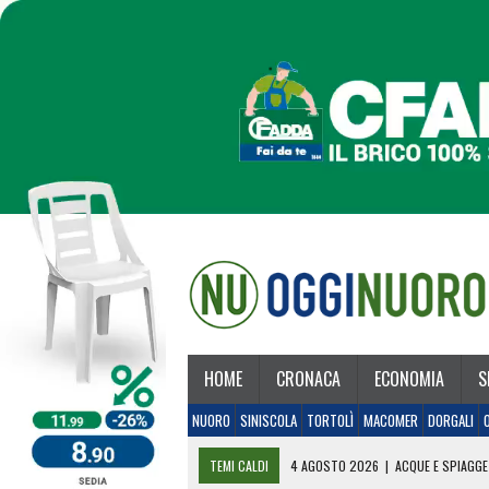
HOME
CRONACA
ECONOMIA
S
NUORO
SINISCOLA
TORTOLÌ
MACOMER
DORGALI
TEMI CALDI
4 AGOSTO 2026
|
ACQUE E SPIAGGE