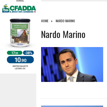
4 AGOSTO 2026
|
SCONTRO SULLA STRADA PER OR
27 LUGLIO 2026
|
OMICIDIO A BARI SARDO, ECCO 
26 LUGLIO 2026
|
PAURA SULLA 389: VIOLENTO SCO
HOME
NARDO MARINO
6 AGOSTO 2026
|
Nardo Marino