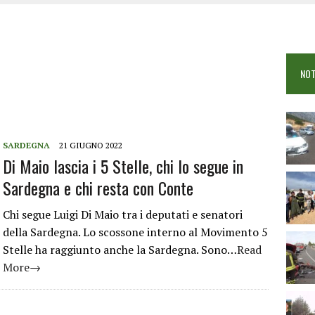
OSEI: FERITE QUATTRO PERSONE, DUE GRAVI
COME È STATO UCCISO SIMONE CONCAS
NTRO TRA 2 AUTO AL BIVIO PER FONNI, 5 FERITI
NOT
SARDEGNA
21 GIUGNO 2022
Di Maio lascia i 5 Stelle, chi lo segue in
Sardegna e chi resta con Conte
Chi segue Luigi Di Maio tra i deputati e senatori
della Sardegna. Lo scossone interno al Movimento 5
Stelle ha raggiunto anche la Sardegna. Sono…
Read
More→