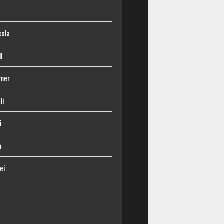
o
cola
lì
mer
li
i
a
ei