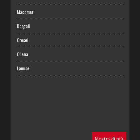
Macomer
Dorgali
Orosei
Oliena
Lanusei
Mostra di più