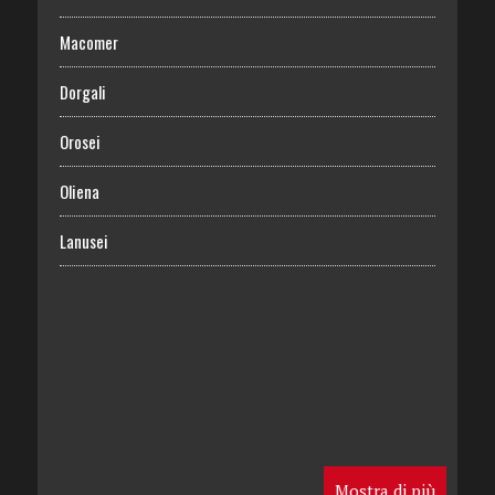
Macomer
Dorgali
Orosei
Oliena
Lanusei
Mostra di più