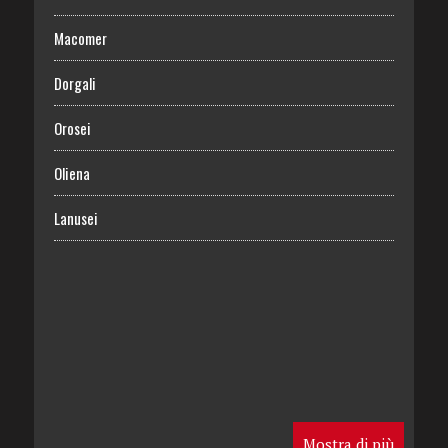
Macomer
Dorgali
Orosei
Oliena
Lanusei
Mostra di più