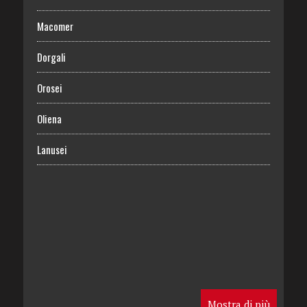
Macomer
Dorgali
Orosei
Oliena
Lanusei
Mostra di più