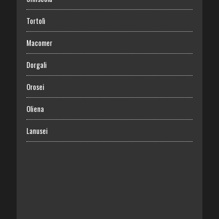
Tortolì
Macomer
Dorgali
Orosei
Oliena
Lanusei