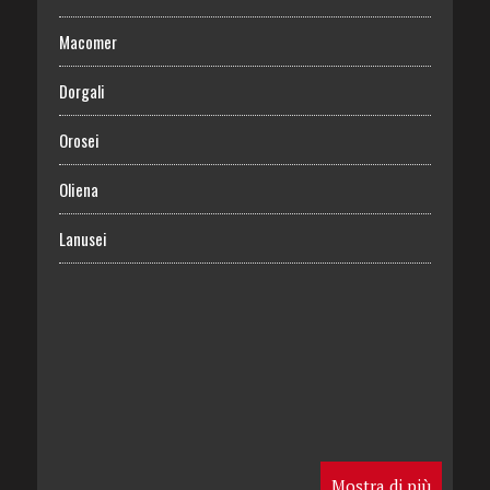
Macomer
Dorgali
Orosei
Oliena
Lanusei
Mostra di più