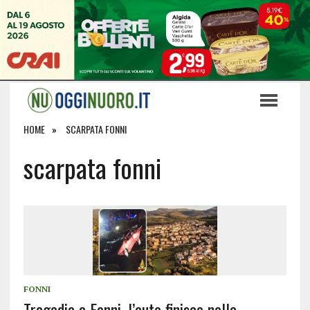
HOME
SCARPATA FONNI
scarpata fonni
FONNI
Tragedia a Fonni, l’auto finisce nella