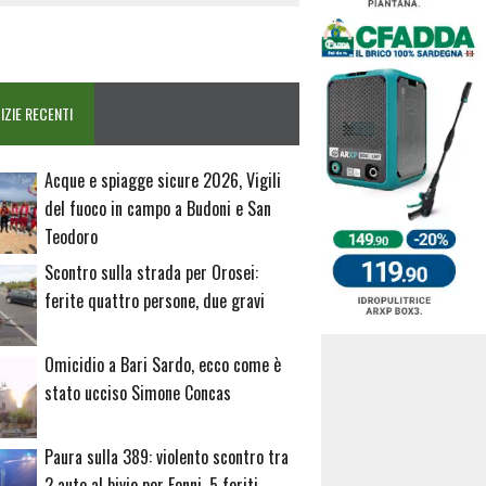
IZIE RECENTI
Acque e spiagge sicure 2026, Vigili
del fuoco in campo a Budoni e San
Teodoro
Scontro sulla strada per Orosei:
ferite quattro persone, due gravi
Omicidio a Bari Sardo, ecco come è
stato ucciso Simone Concas
Paura sulla 389: violento scontro tra
2 auto al bivio per Fonni, 5 feriti