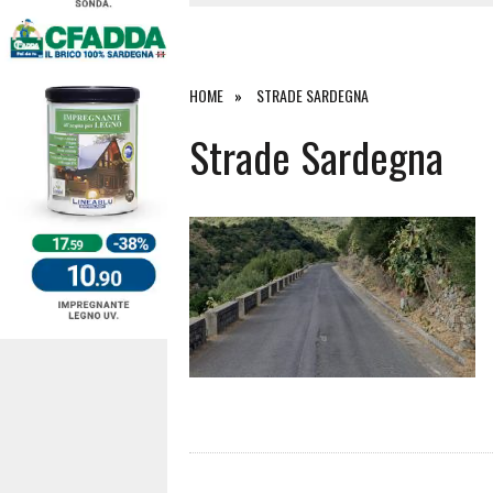
27 LUGLIO 2026
|
OMICIDIO A BARI SARDO, ECCO 
26 LUGLIO 2026
|
PAURA SULLA 389: VIOLENTO SCO
25 LUGLIO 2026
|
OSIDDA, I CARABINIERI INCONTR
HOME
STRADE SARDEGNA
4 AGOSTO 2026
|
ACQUE E SPIAGGE SICURE 2026,
Strade Sardegna