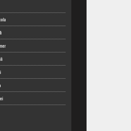
o
cola
lì
mer
li
i
a
ei