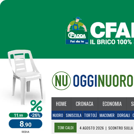
HOME
CRONACA
ECONOMIA
S
NUORO
SINISCOLA
TORTOLÌ
MACOMER
DORGALI
TEMI CALDI
4 AGOSTO 2026
|
SCONTRO SULLA 