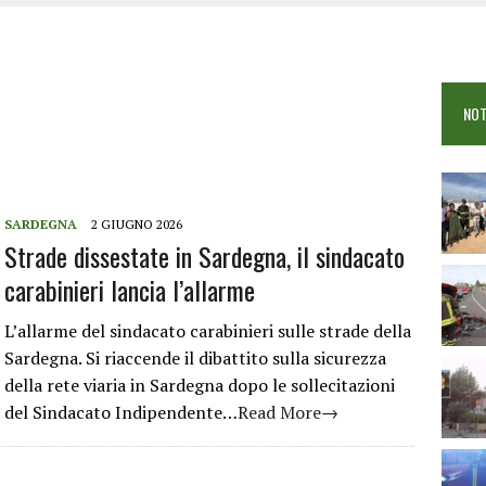
COME È STATO UCCISO SIMONE CONCAS
NTRO TRA 2 AUTO AL BIVIO PER FONNI, 5 FERITI
ANO I CITTADINI: FOCUS SULLE TRUFFE
NOT
 VIGILI DEL FUOCO IN CAMPO A BUDONI E SAN TEODORO
SARDEGNA
2 GIUGNO 2026
Strade dissestate in Sardegna, il sindacato
carabinieri lancia l’allarme
L’allarme del sindacato carabinieri sulle strade della
Sardegna. Si riaccende il dibattito sulla sicurezza
della rete viaria in Sardegna dopo le sollecitazioni
del Sindacato Indipendente…
Read More→