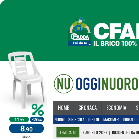
HOME
CRONACA
ECONOMIA
S
NUORO
SINISCOLA
TORTOLÌ
MACOMER
DORGALI
TEMI CALDI
6 AGOSTO 2026
|
INCIDENTE TRA DU