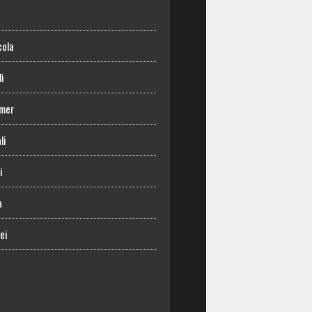
o
cola
lì
mer
li
i
a
ei