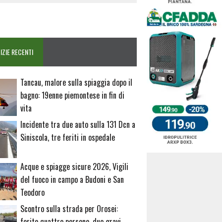
IZIE RECENTI
Tancau, malore sulla spiaggia dopo il
bagno: 19enne piemontese in fin di
vita
Incidente tra due auto sulla 131 Dcn a
Siniscola, tre feriti in ospedale
Acque e spiagge sicure 2026, Vigili
del fuoco in campo a Budoni e San
Teodoro
Scontro sulla strada per Orosei:
ferite quattro persone, due gravi