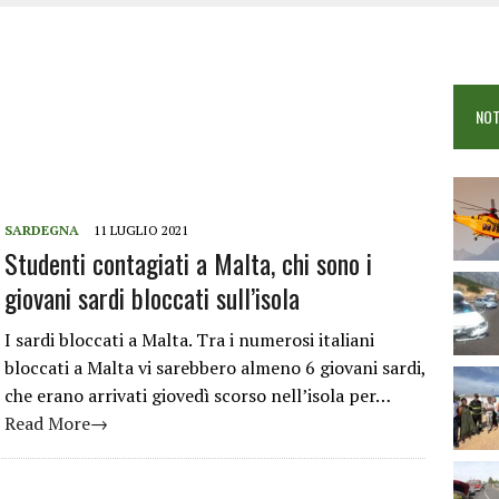
 VIGILI DEL FUOCO IN CAMPO A BUDONI E SAN TEODORO
OSEI: FERITE QUATTRO PERSONE, DUE GRAVI
COME È STATO UCCISO SIMONE CONCAS
NOT
 DOPO IL BAGNO: 19ENNE PIEMONTESE IN FIN DI VITA
SARDEGNA
11 LUGLIO 2021
Studenti contagiati a Malta, chi sono i
giovani sardi bloccati sull’isola
I sardi bloccati a Malta. Tra i numerosi italiani
bloccati a Malta vi sarebbero almeno 6 giovani sardi,
che erano arrivati giovedì scorso nell’isola per…
Read More→