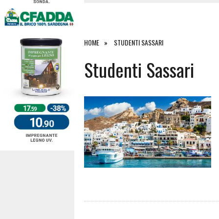
4 AGOSTO 2026
|
ACQUE E SPIAGGE SICURE 2026,
4 AGOSTO 2026
|
SCONTRO SULLA STRADA PER OR
27 LUGLIO 2026
|
OMICIDIO A BARI SARDO, ECCO 
HOME
STUDENTI SASSARI
7 AGOSTO 2026
|
TANCAU, MALORE SULLA SPIAGGIA
Studenti Sassari