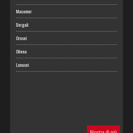
Macomer
Dorgali
Orosei
Oliena
Lanusei
Mostra di più