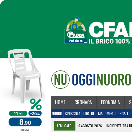
HOME
CRONACA
ECONOMIA
S
NUORO
SINISCOLA
TORTOLÌ
MACOMER
DORGALI
TEMI CALDI
6 AGOSTO 2026
|
INCIDENTE TRA DU