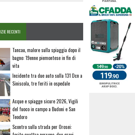
IZIE RECENTI
Tancau, malore sulla spiaggia dopo il
bagno: 19enne piemontese in fin di
vita
Incidente tra due auto sulla 131 Dcn a
Siniscola, tre feriti in ospedale
Acque e spiagge sicure 2026, Vigili
del fuoco in campo a Budoni e San
Teodoro
Scontro sulla strada per Orosei:
ferite quattro persone, due gravi