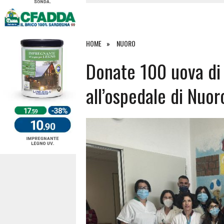
4 AGOSTO 2026
|
ACQUE E SPIAGGE SICURE 2026,
4 AGOSTO 2026
|
SCONTRO SULLA STRADA PER OR
27 LUGLIO 2026
|
OMICIDIO A BARI SARDO, ECCO 
HOME
NUORO
7 AGOSTO 2026
|
TANCAU, MALORE SULLA SPIAGGIA
Donate 100 uova di 
all’ospedale di Nuor