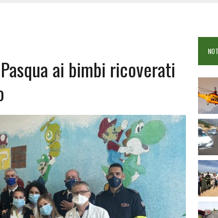
 VIGILI DEL FUOCO IN CAMPO A BUDONI E SAN TEODORO
OSEI: FERITE QUATTRO PERSONE, DUE GRAVI
COME È STATO UCCISO SIMONE CONCAS
NOT
 DOPO IL BAGNO: 19ENNE PIEMONTESE IN FIN DI VITA
Pasqua ai bimbi ricoverati
o