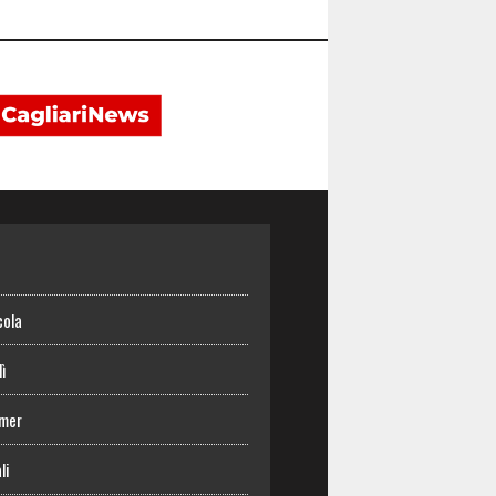
o
cola
lì
mer
li