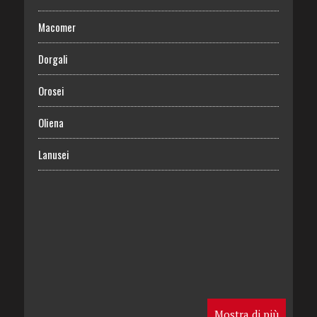
Macomer
Dorgali
Orosei
Oliena
Lanusei
Mostra di più