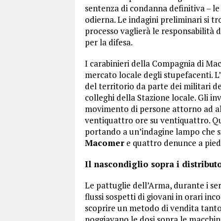
sentenza di condanna definitiva – le 
odierna. Le indagini preliminari si tr
processo vaglierà le responsabilità d
per la difesa.
I carabinieri della Compagnia di Ma
mercato locale degli stupefacenti. 
del territorio da parte dei militari
colleghi della Stazione locale. Gli i
movimento di persone attorno ad alc
ventiquattro ore su ventiquattro. Qu
portando a un’indagine lampo che s
Macomer
e quattro denunce a piede
Il nascondiglio sopra i distribut
Le pattuglie dell’Arma, durante i ser
flussi sospetti di giovani in orari i
scoprire un metodo di vendita tanto 
poggiavano le dosi sopra le macchin