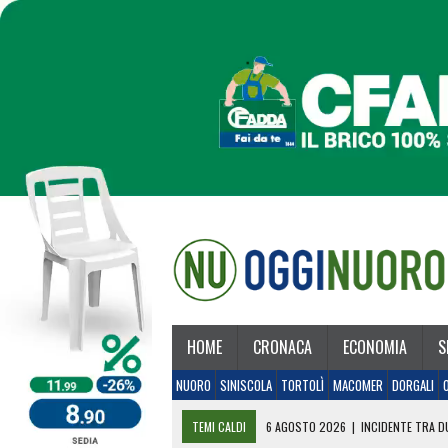
HOME
CRONACA
ECONOMIA
S
NUORO
SINISCOLA
TORTOLÌ
MACOMER
DORGALI
TEMI CALDI
6 AGOSTO 2026
|
INCIDENTE TRA DU