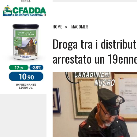
4 AGOSTO 2026
|
ACQUE E SPIAGGE SICURE 2026,
4 AGOSTO 2026
|
SCONTRO SULLA STRADA PER OR
27 LUGLIO 2026
|
OMICIDIO A BARI SARDO, ECCO 
HOME
MACOMER
7 AGOSTO 2026
|
TANCAU, MALORE SULLA SPIAGGIA
Droga tra i distribu
arrestato un 19enne