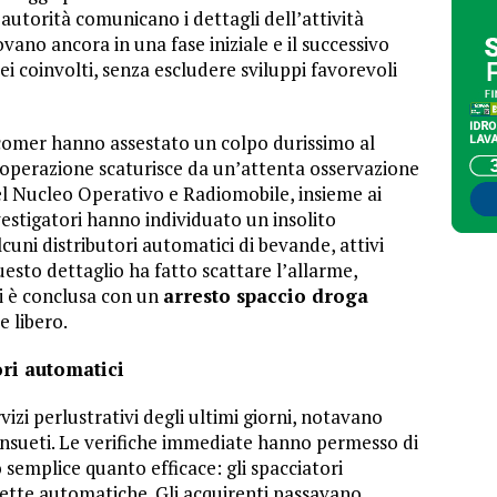
autorità comunicano i dettagli dell’attività
ovano ancora in una fase iniziale e il successivo
ei coinvolti, senza escludere sviluppi favorevoli
comer hanno assestato un colpo durissimo al
L’operazione scaturisce da un’attenta osservazione
 del Nucleo Operativo e Radiomobile, insieme ai
nvestigatori hanno individuato un insolito
uni distributori automatici di bevande, attivi
esto dettaglio ha fatto scattare l’allarme,
i è conclusa con un
arresto spaccio droga
 libero.
ori automatici
vizi perlustrativi degli ultimi giorni, notavano
nconsueti. Le verifiche immediate hanno permesso di
semplice quanto efficace: gli spacciatori
ette automatiche. Gli acquirenti passavano,