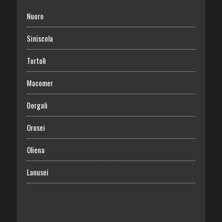
Nuoro
Siniscola
Tortolì
Macomer
Dorgali
Orosei
Oliena
Lanusei