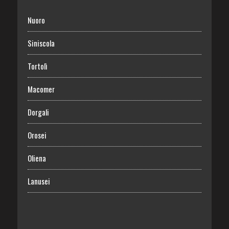
Nuoro
Siniscola
Tortolì
Macomer
Dorgali
Orosei
Oliena
Lanusei