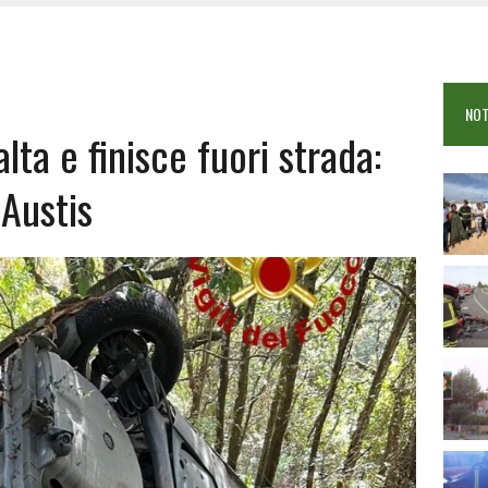
COME È STATO UCCISO SIMONE CONCAS
NTRO TRA 2 AUTO AL BIVIO PER FONNI, 5 FERITI
ANO I CITTADINI: FOCUS SULLE TRUFFE
NOT
 VIGILI DEL FUOCO IN CAMPO A BUDONI E SAN TEODORO
lta e finisce fuori strada:
Austis