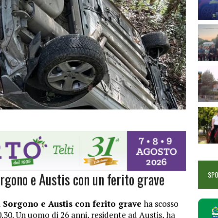
orgono e Austis con un ferito grave
SP
a Sorgono e Austis con ferito grave
ha scosso
0.30. Un uomo di 26 anni, residente ad Austis, ha