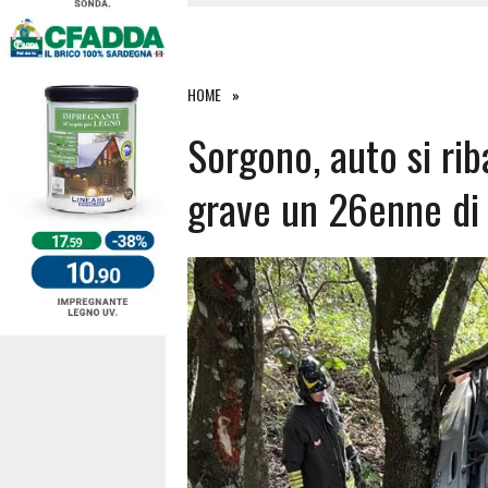
27 LUGLIO 2026
|
OMICIDIO A BARI SARDO, ECCO 
26 LUGLIO 2026
|
PAURA SULLA 389: VIOLENTO SCO
25 LUGLIO 2026
|
OSIDDA, I CARABINIERI INCONTR
HOME
4 AGOSTO 2026
|
ACQUE E SPIAGGE SICURE 2026,
Sorgono, auto si riba
grave un 26enne di 