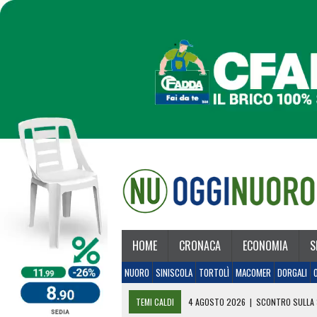
HOME
CRONACA
ECONOMIA
S
NUORO
SINISCOLA
TORTOLÌ
MACOMER
DORGALI
TEMI CALDI
4 AGOSTO 2026
|
SCONTRO SULLA 