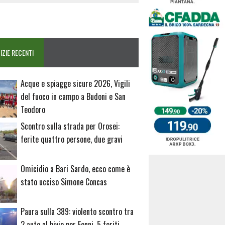
IZIE RECENTI
Acque e spiagge sicure 2026, Vigili
del fuoco in campo a Budoni e San
Teodoro
Scontro sulla strada per Orosei:
ferite quattro persone, due gravi
Omicidio a Bari Sardo, ecco come è
stato ucciso Simone Concas
Paura sulla 389: violento scontro tra
2 auto al bivio per Fonni, 5 feriti