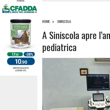
4 AGOSTO 2026
|
SCONTRO SULLA STRADA PER OR
27 LUGLIO 2026
|
OMICIDIO A BARI SARDO, ECCO 
26 LUGLIO 2026
|
PAURA SULLA 389: VIOLENTO SCO
HOME
SINISCOLA
6 AGOSTO 2026
|
A Siniscola apre l’a
pediatrica