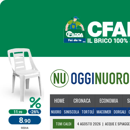
HOME
CRONACA
ECONOMIA
S
NUORO
SINISCOLA
TORTOLÌ
MACOMER
DORGALI
TEMI CALDI
4 AGOSTO 2026
|
ACQUE E SPIAGGE