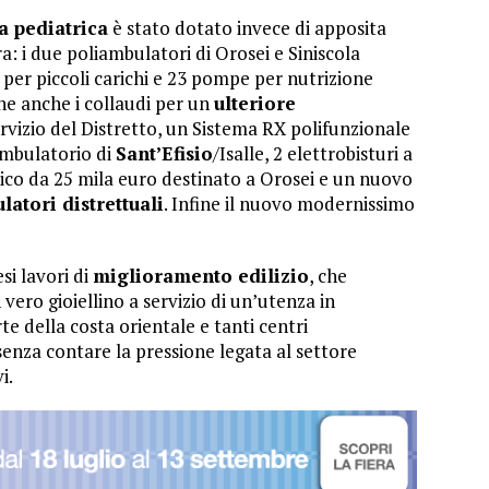
a pediatrica
è stato dotato invece di apposita
a: i due poliambulatori di Orosei e Siniscola
i per piccoli carichi e 23 pompe per nutrizione
e anche i collaudi per un
ulteriore
rvizio del Distretto, un Sistema RX polifunzionale
ambulatorio di
Sant’Efisio
/Isalle, 2 elettrobisturi a
stico da 25 mila euro destinato a Orosei e un nuovo
latori distrettuali
. Infine il nuovo modernissimo
si lavori di
miglioramento edilizio
, che
 vero gioiellino a servizio di un’utenza in
e della costa orientale e tanti centri
senza contare la pressione legata al settore
i.