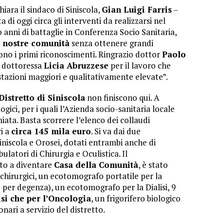
iara il sindaco di Siniscola,
Gian Luigi Farris
–
 di oggi circa gli interventi da realizzarsi nel
o anni di battaglie in Conferenza Socio Sanitaria,
e nostre comunità
senza ottenere grandi
dono i primi riconoscimenti. Ringrazio dottor
Paolo
a dottoressa
Licia Abruzzese
per il lavoro che
tazioni maggiori e qualitativamente elevate”.
Distretto di Siniscola
non finiscono qui. A
gici, per i quali l’Azienda socio-sanitaria locale
ata. Basta scorrere l’elenco dei collaudi
ri a
circa 145 mila euro
. Si va dai due
iniscola e Orosei, dotati entrambi anche di
bulatori di Chirurgia e Oculistica. Il
ato a diventare
Casa della Comunità
, è stato
 chirurgici, un ecotomografo portatile per la
 per degenza), un ecotomografo per la Dialisi, 9
isi che per l’Oncologia
, un frigorifero biologico
nari a servizio del distretto.