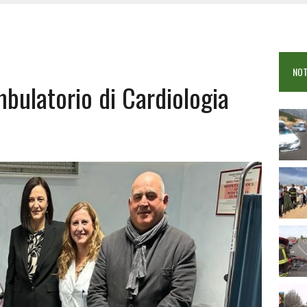
OSEI: FERITE QUATTRO PERSONE, DUE GRAVI
COME È STATO UCCISO SIMONE CONCAS
NTRO TRA 2 AUTO AL BIVIO PER FONNI, 5 FERITI
NOT
mbulatorio di Cardiologia