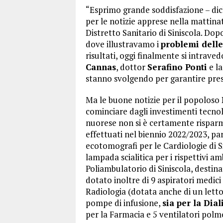
“Esprimo grande soddisfazione – dich
per le notizie apprese nella mattinata
Distretto Sanitario di Siniscola. Dop
dove illustravamo i
problemi dell
risultati, oggi finalmente si intrave
Cannas
, dottor
Serafino Ponti
e l
stanno svolgendo per garantire pres
Ma le buone notizie per il popoloso
cominciare dagli investimenti tecnolo
nuorese non si è certamente risparmi
effettuati nel biennio 2022/2023, pa
ecotomografi per le Cardiologie di S
lampada scialitica per i rispettivi am
Poliambulatorio di Siniscola, destin
dotato inoltre di 9 aspiratori medici
Radiologia (dotata anche di un letto
pompe di infusione,
sia per la Dial
per la Farmacia e 5 ventilatori polmo