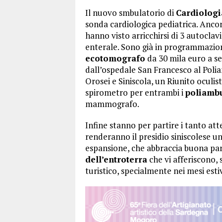
Il nuovo smbulatorio di
Cardiologi
sonda cardiologica pediatrica. Ancor
hanno visto arricchirsi di 3 autoclav
enterale. Sono già in programmazion
ecotomografo
da 30 mila euro a se
dall’ospedale San Francesco al Poli
Orosei e Siniscola, un Riunito oculi
spirometro per entrambi i
poliambu
mammografo.
Infine stanno per partire i tanto atte
renderanno il presidio siniscolese un
espansione, che abbraccia buona part
dell’entroterra
che vi afferiscono, 
turistico, specialmente nei mesi estiv