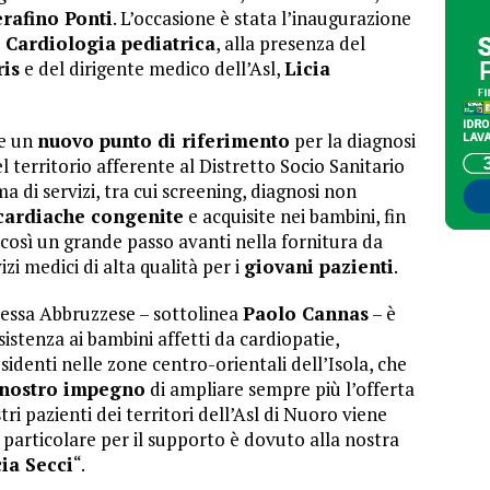
erafino Ponti
. L’occasione è stata l’inaugurazione
 Cardiologia pediatrica
, alla presenza del
ris
e del dirigente medico dell’Asl,
Licia
re un
nuovo punto di riferimento
per la diagnosi
l territorio afferente al Distretto Socio Sanitario
a di servizi, tra cui screening, diagnosi non
cardiache congenite
e acquisite nei bambini, fin
così un grande passo avanti nella fornitura da
izi medici di alta qualità per i
giovani pazienti
.
ressa Abbruzzese – sottolinea
Paolo Cannas
– è
sistenza ai bambini affetti da cardiopatie,
sidenti nelle zone centro-orientali dell’Isola, che
nostro impegno
di ampliare sempre più l’offerta
stri pazienti dei territori dell’Asl di Nuoro viene
particolare per il supporto è dovuto alla nostra
ia Secci
“.