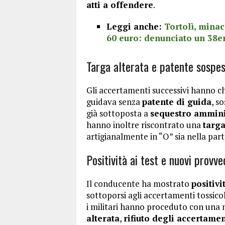
atti a offendere
.
Leggi anche:
Tortolì, minac
60 euro: denunciato un 38
Targa alterata e patente sospe
Gli accertamenti successivi hanno ch
guidava senza
patente di guida
, s
già sottoposta a
sequestro ammini
hanno inoltre riscontrato una
targa
artigianalmente in “O” sia nella part
Positività ai test e nuovi provv
Il conducente ha mostrato
positivi
sottoporsi agli accertamenti tossico
i militari hanno proceduto con una
alterata
,
rifiuto degli accertamen