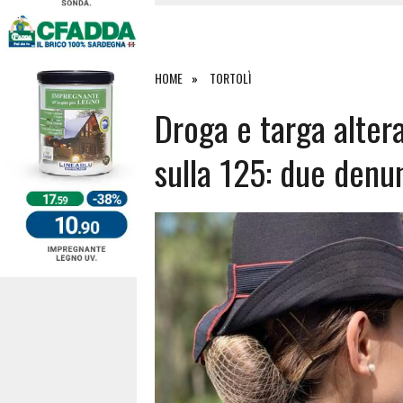
4 AGOSTO 2026
|
ACQUE E SPIAGGE SICURE 2026,
4 AGOSTO 2026
|
SCONTRO SULLA STRADA PER OR
27 LUGLIO 2026
|
OMICIDIO A BARI SARDO, ECCO 
HOME
TORTOLÌ
7 AGOSTO 2026
|
TANCAU, MALORE SULLA SPIAGGIA
Droga e targa alter
sulla 125: due denun