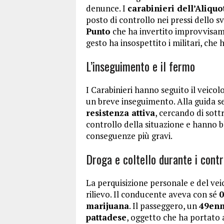
denunce. I
carabinieri dell’Aliqu
posto di controllo nei pressi dello s
Punto
che ha invertito improvvisame
gesto ha insospettito i militari, ch
L’inseguimento e il fermo
I Carabinieri hanno seguito il veico
un breve inseguimento. Alla guida 
resistenza attiva
, cercando di sott
controllo della situazione e hanno b
conseguenze più gravi.
Droga e coltello durante i contr
La perquisizione personale e del vei
rilievo. Il conducente aveva con sé
0
marijuana
. Il passeggero, un
49enn
pattadese
, oggetto che ha portato 