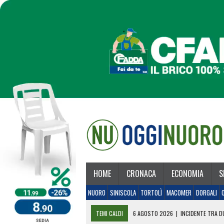
HOME
CRONACA
ECONOMIA
S
NUORO
SINISCOLA
TORTOLÌ
MACOMER
DORGALI
TEMI CALDI
6 AGOSTO 2026
|
INCIDENTE TRA DU