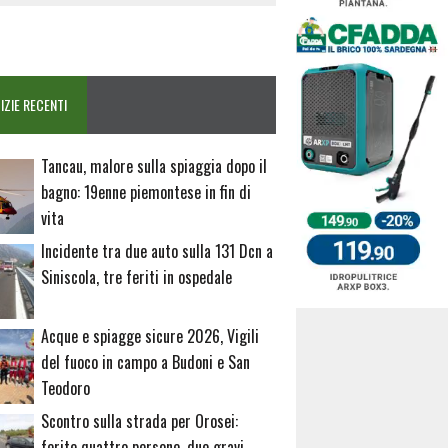
IZIE RECENTI
Tancau, malore sulla spiaggia dopo il
bagno: 19enne piemontese in fin di
vita
Incidente tra due auto sulla 131 Dcn a
Siniscola, tre feriti in ospedale
Acque e spiagge sicure 2026, Vigili
del fuoco in campo a Budoni e San
Teodoro
Scontro sulla strada per Orosei:
ferite quattro persone, due gravi