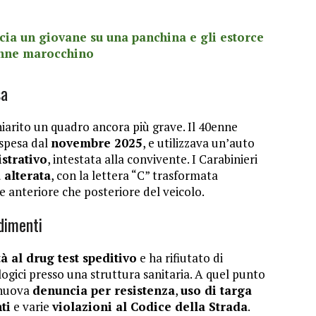
cia un giovane su una panchina e gli estorce
enne marocchino
sa
iarito un quadro ancora più grave. Il 40enne
ospesa dal
novembre 2025
, e utilizzava un’auto
strativo
, intestata alla convivente. I Carabinieri
 alterata
, con la lettera “C” trasformata
e anteriore che posteriore del veicolo.
edimenti
tà al drug test speditivo
e ha rifiutato di
logici presso una struttura sanitaria. A quel punto
 nuova
denuncia per resistenza
,
uso di targa
ti
e varie
violazioni al Codice della Strada
.