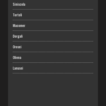
Siniscola
Tortolì
Macomer
Dorgali
Orosei
Oliena
Lanusei