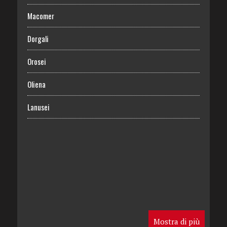
Macomer
Dorgali
Orosei
Oliena
Lanusei
Mostra di più