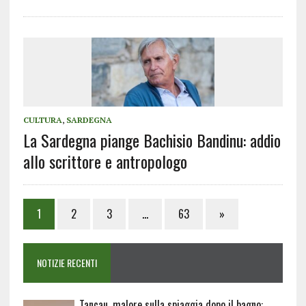
CULTURA
,
SARDEGNA
La Sardegna piange Bachisio Bandinu: addio
allo scrittore e antropologo
1
2
3
…
63
»
NOTIZIE RECENTI
Tancau, malore sulla spiaggia dopo il bagno: