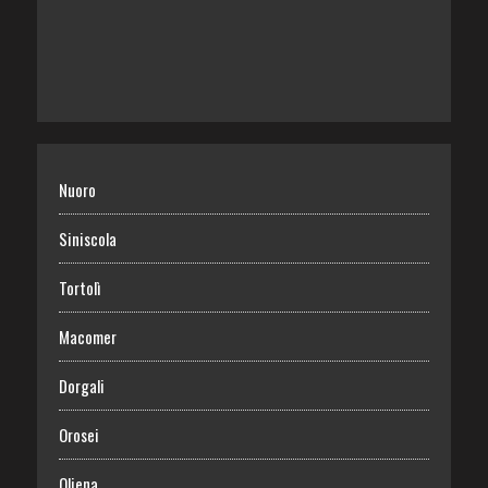
Nuoro
Siniscola
Tortolì
Macomer
Dorgali
Orosei
Oliena