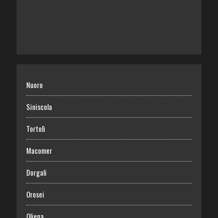
Nuoro
Siniscola
Tortolì
Macomer
Dorgali
Orosei
Oliena