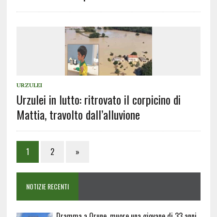
URZULEI
Urzulei in lutto: ritrovato il corpicino di
Mattia, travolto dall’alluvione
1
2
»
NOTIZIE RECENTI
Dramma a Orune, muore una giovane di 33 anni