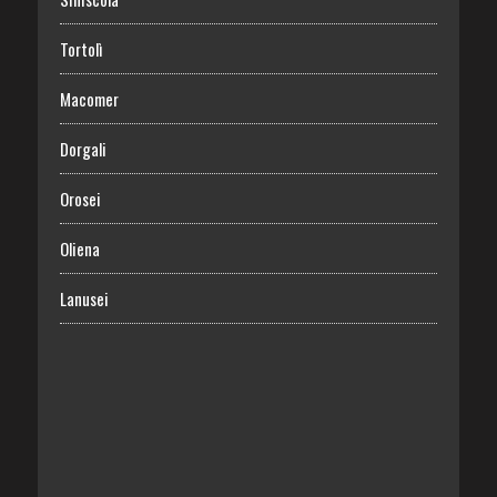
Tortolì
Macomer
Dorgali
Orosei
Oliena
Lanusei