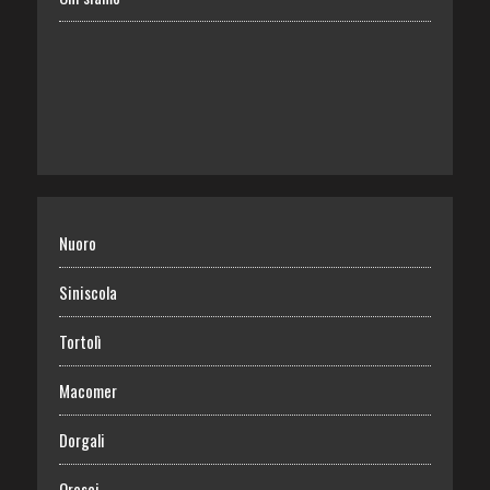
Nuoro
Siniscola
Tortolì
Macomer
Dorgali
Orosei