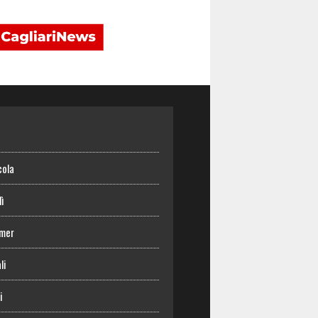
o
cola
lì
mer
li
i