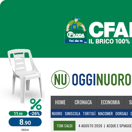
HOME
CRONACA
ECONOMIA
S
NUORO
SINISCOLA
TORTOLÌ
MACOMER
DORGALI
TEMI CALDI
4 AGOSTO 2026
|
ACQUE E SPIAGGE