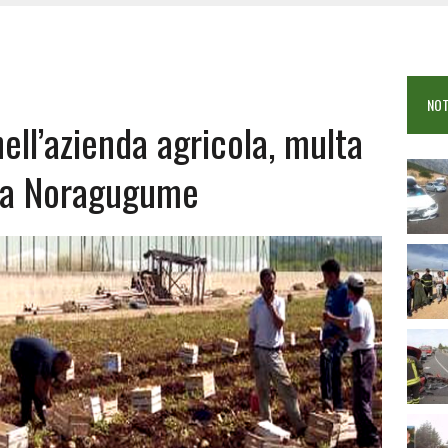
OSEI: FERITE QUATTRO PERSONE, DUE GRAVI
COME È STATO UCCISO SIMONE CONCAS
NTRO TRA 2 AUTO AL BIVIO PER FONNI, 5 FERITI
NOT
ell’azienda agricola, multa
o a Noragugume