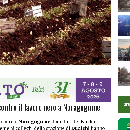
contro il lavoro nero a Noragugume
SP
ro nero a
Noragugume
. I militari del Nucleo
eme ai colleghi della stazione di
Dualchi
hanno