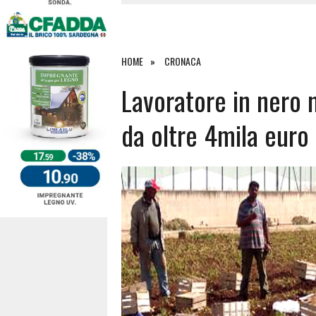
4 AGOSTO 2026
|
SCONTRO SULLA STRADA PER OR
27 LUGLIO 2026
|
OMICIDIO A BARI SARDO, ECCO 
26 LUGLIO 2026
|
PAURA SULLA 389: VIOLENTO SCO
HOME
CRONACA
6 AGOSTO 2026
|
Lavoratore in nero n
da oltre 4mila eur