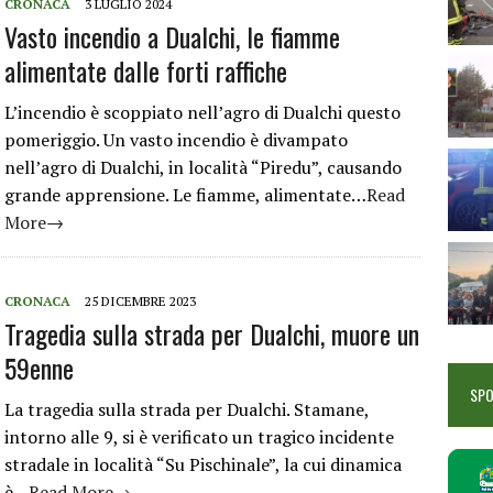
CRONACA
3 LUGLIO 2024
Vasto incendio a Dualchi, le fiamme
alimentate dalle forti raffiche
L’incendio è scoppiato nell’agro di Dualchi questo
pomeriggio. Un vasto incendio è divampato
nell’agro di Dualchi, in località “Piredu”, causando
grande apprensione. Le fiamme, alimentate…
Read
More→
CRONACA
25 DICEMBRE 2023
Tragedia sulla strada per Dualchi, muore un
59enne
SP
La tragedia sulla strada per Dualchi. Stamane,
intorno alle 9, si è verificato un tragico incidente
stradale in località “Su Pischinale”, la cui dinamica
è…
Read More→