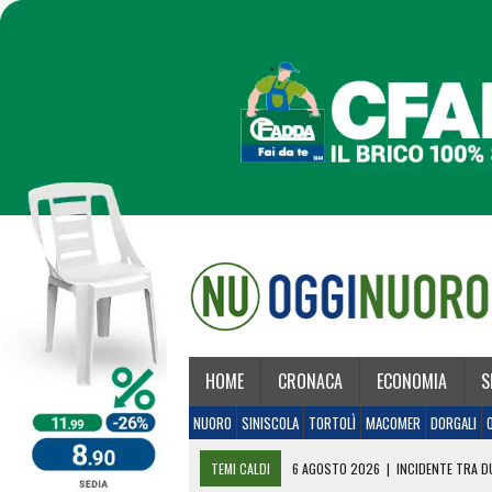
HOME
CRONACA
ECONOMIA
S
NUORO
SINISCOLA
TORTOLÌ
MACOMER
DORGALI
TEMI CALDI
6 AGOSTO 2026
|
INCIDENTE TRA DU