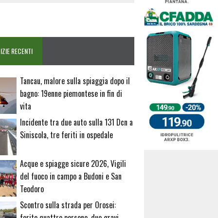
IZIE RECENTI
Tancau, malore sulla spiaggia dopo il
bagno: 19enne piemontese in fin di
vita
Incidente tra due auto sulla 131 Dcn a
Siniscola, tre feriti in ospedale
Acque e spiagge sicure 2026, Vigili
del fuoco in campo a Budoni e San
Teodoro
Scontro sulla strada per Orosei:
ferite quattro persone, due gravi