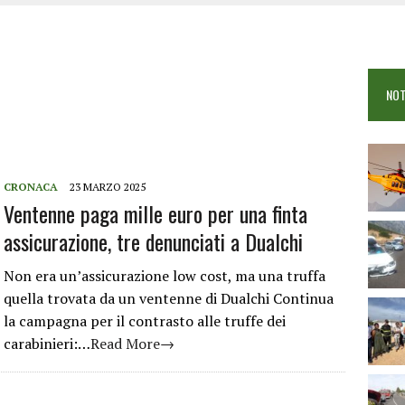
 VIGILI DEL FUOCO IN CAMPO A BUDONI E SAN TEODORO
OSEI: FERITE QUATTRO PERSONE, DUE GRAVI
COME È STATO UCCISO SIMONE CONCAS
NOT
 DOPO IL BAGNO: 19ENNE PIEMONTESE IN FIN DI VITA
CRONACA
23 MARZO 2025
Ventenne paga mille euro per una finta
assicurazione, tre denunciati a Dualchi
Non era un’assicurazione low cost, ma una truffa
quella trovata da un ventenne di Dualchi Continua
la campagna per il contrasto alle truffe dei
carabinieri:…
Read More→