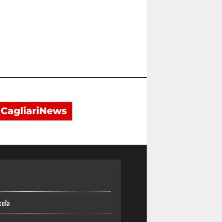
o
cola