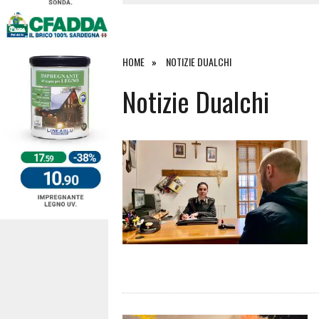
4 AGOSTO 2026
|
ACQUE E SPIAGGE SICURE 2026,
4 AGOSTO 2026
|
SCONTRO SULLA STRADA PER OR
27 LUGLIO 2026
|
OMICIDIO A BARI SARDO, ECCO 
HOME
NOTIZIE DUALCHI
7 AGOSTO 2026
|
TANCAU, MALORE SULLA SPIAGGIA
Notizie Dualchi