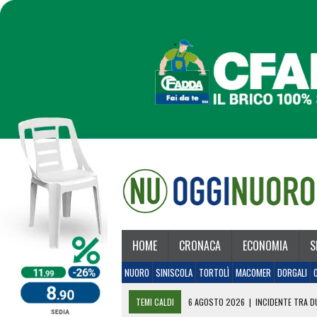
HOME
CRONACA
ECONOMIA
S
NUORO
SINISCOLA
TORTOLÌ
MACOMER
DORGALI
TEMI CALDI
6 AGOSTO 2026
|
INCIDENTE TRA DU