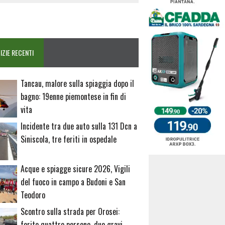
IZIE RECENTI
Tancau, malore sulla spiaggia dopo il
bagno: 19enne piemontese in fin di
vita
Incidente tra due auto sulla 131 Dcn a
Siniscola, tre feriti in ospedale
Acque e spiagge sicure 2026, Vigili
del fuoco in campo a Budoni e San
Teodoro
Scontro sulla strada per Orosei:
ferite quattro persone, due gravi