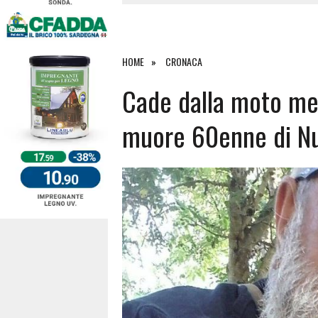
4 AGOSTO 2026
|
ACQUE E SPIAGGE SICURE 2026,
4 AGOSTO 2026
|
SCONTRO SULLA STRADA PER OR
27 LUGLIO 2026
|
OMICIDIO A BARI SARDO, ECCO 
HOME
CRONACA
7 AGOSTO 2026
|
TANCAU, MALORE SULLA SPIAGGIA
Cade dalla moto men
muore 60enne di N