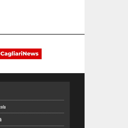
o
cola
lì