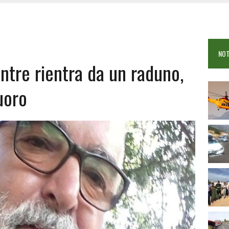
 VIGILI DEL FUOCO IN CAMPO A BUDONI E SAN TEODORO
OSEI: FERITE QUATTRO PERSONE, DUE GRAVI
COME È STATO UCCISO SIMONE CONCAS
NOT
 DOPO IL BAGNO: 19ENNE PIEMONTESE IN FIN DI VITA
tre rientra da un raduno,
uoro