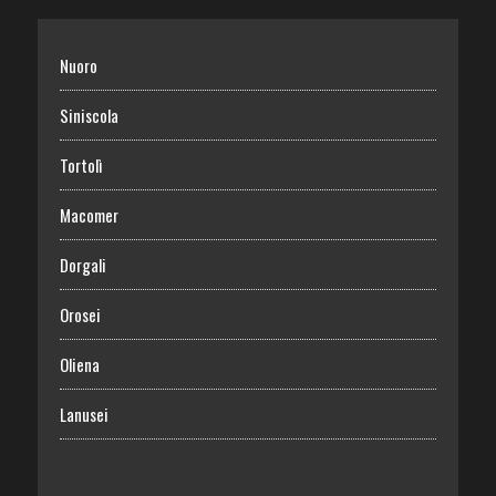
Nuoro
Siniscola
Tortolì
Macomer
Dorgali
Orosei
Oliena
Lanusei