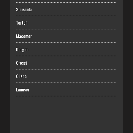
Siniscola
Tortolì
Macomer
Dorgali
Orosei
Oliena
Lanusei