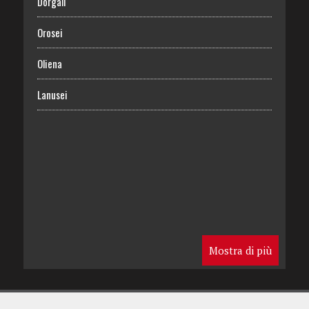
Dorgali
Orosei
Oliena
Lanusei
Mostra di più