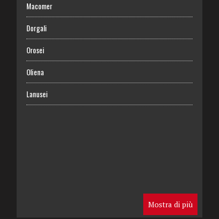
Macomer
Dorgali
Orosei
Oliena
Lanusei
Mostra di più