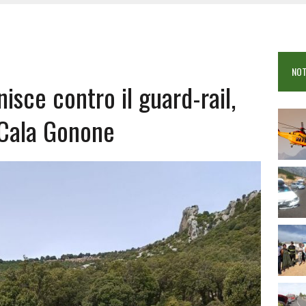
 VIGILI DEL FUOCO IN CAMPO A BUDONI E SAN TEODORO
OSEI: FERITE QUATTRO PERSONE, DUE GRAVI
COME È STATO UCCISO SIMONE CONCAS
NOT
 DOPO IL BAGNO: 19ENNE PIEMONTESE IN FIN DI VITA
nisce contro il guard-rail,
 Cala Gonone