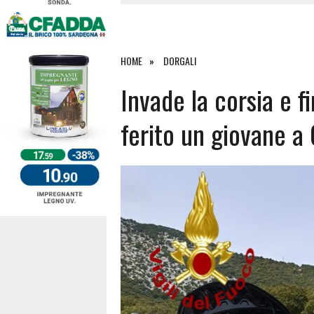
4 AGOSTO 2026
|
ACQUE E SPIAGGE SICURE 2026,
4 AGOSTO 2026
|
SCONTRO SULLA STRADA PER OR
27 LUGLIO 2026
|
OMICIDIO A BARI SARDO, ECCO 
HOME
DORGALI
7 AGOSTO 2026
|
TANCAU, MALORE SULLA SPIAGGIA
Invade la corsia e fi
ferito un giovane a