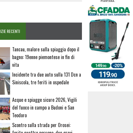
IZIE RECENTI
Tancau, malore sulla spiaggia dopo il
bagno: 19enne piemontese in fin di
vita
Incidente tra due auto sulla 131 Dcn a
Siniscola, tre feriti in ospedale
Acque e spiagge sicure 2026, Vigili
del fuoco in campo a Budoni e San
Teodoro
Scontro sulla strada per Orosei:
ferite quattro persone, due gravi