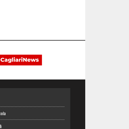
o
cola
lì