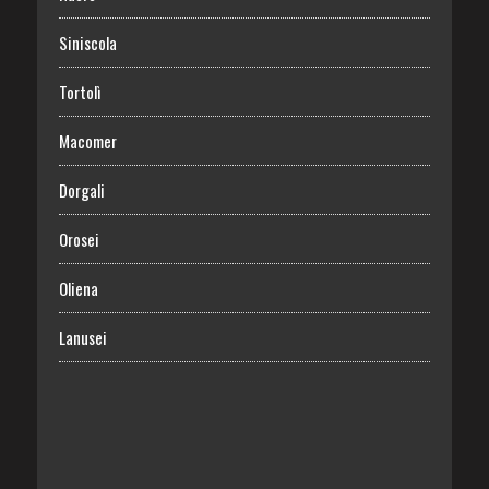
Siniscola
Tortolì
Macomer
Dorgali
Orosei
Oliena
Lanusei