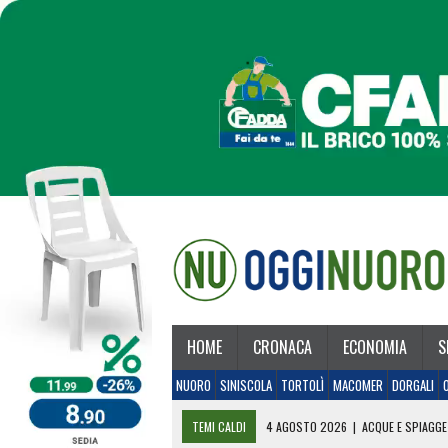
HOME
CRONACA
ECONOMIA
S
NUORO
SINISCOLA
TORTOLÌ
MACOMER
DORGALI
TEMI CALDI
4 AGOSTO 2026
|
ACQUE E SPIAGGE