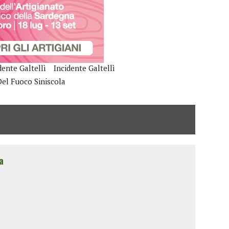
idente Galtellì
Incidente Galtellì
 Del Fuoco Siniscola
a