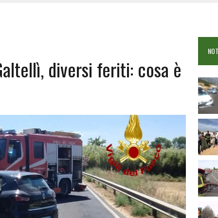
OSEI: FERITE QUATTRO PERSONE, DUE GRAVI
COME È STATO UCCISO SIMONE CONCAS
NTRO TRA 2 AUTO AL BIVIO PER FONNI, 5 FERITI
NOT
ltellì, diversi feriti: cosa è