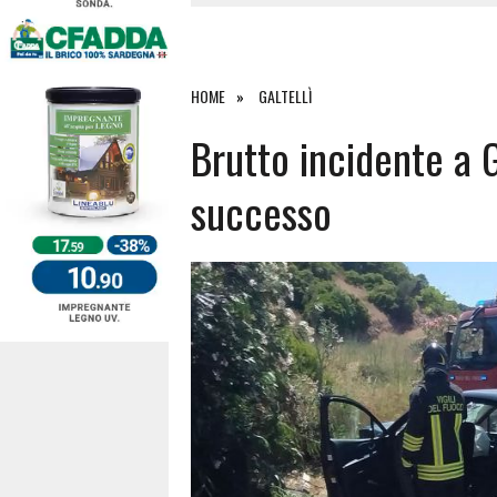
4 AGOSTO 2026
|
SCONTRO SULLA STRADA PER OR
27 LUGLIO 2026
|
OMICIDIO A BARI SARDO, ECCO 
26 LUGLIO 2026
|
PAURA SULLA 389: VIOLENTO SCO
HOME
GALTELLÌ
6 AGOSTO 2026
|
Brutto incidente a Ga
successo