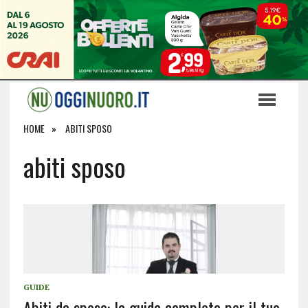
HOME
ABITI SPOSO
abiti sposo
GUIDE
Abiti da sposo: la guida completa per il tuo