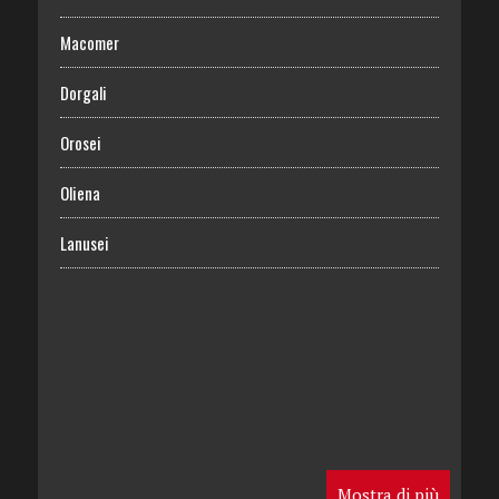
Macomer
Dorgali
Orosei
Oliena
Lanusei
Mostra di più