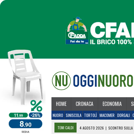
HOME
CRONACA
ECONOMIA
S
NUORO
SINISCOLA
TORTOLÌ
MACOMER
DORGALI
TEMI CALDI
4 AGOSTO 2026
|
SCONTRO SULLA 