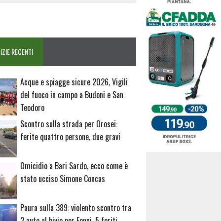
IZIE RECENTI
Acque e spiagge sicure 2026, Vigili
del fuoco in campo a Budoni e San
Teodoro
Scontro sulla strada per Orosei:
ferite quattro persone, due gravi
Omicidio a Bari Sardo, ecco come è
stato ucciso Simone Concas
Paura sulla 389: violento scontro tra
2 auto al bivio per Fonni, 5 feriti