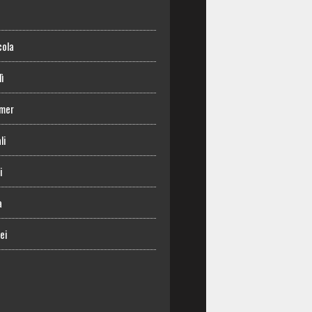
o
cola
lì
mer
li
i
a
ei