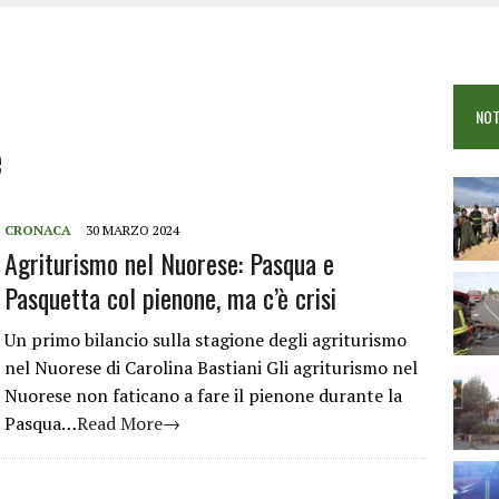
COME È STATO UCCISO SIMONE CONCAS
NTRO TRA 2 AUTO AL BIVIO PER FONNI, 5 FERITI
ANO I CITTADINI: FOCUS SULLE TRUFFE
NOT
 VIGILI DEL FUOCO IN CAMPO A BUDONI E SAN TEODORO
e
CRONACA
30 MARZO 2024
Agriturismo nel Nuorese: Pasqua e
Pasquetta col pienone, ma c’è crisi
Un primo bilancio sulla stagione degli agriturismo
nel Nuorese di Carolina Bastiani Gli agriturismo nel
Nuorese non faticano a fare il pienone durante la
Pasqua…
Read More→