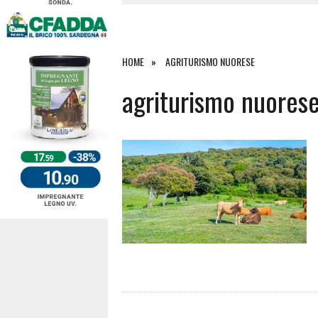
27 LUGLIO 2026
|
OMICIDIO A BARI SARDO, ECCO 
26 LUGLIO 2026
|
PAURA SULLA 389: VIOLENTO SCO
25 LUGLIO 2026
|
OSIDDA, I CARABINIERI INCONTR
HOME
AGRITURISMO NUORESE
4 AGOSTO 2026
|
ACQUE E SPIAGGE SICURE 2026,
agriturismo nuores