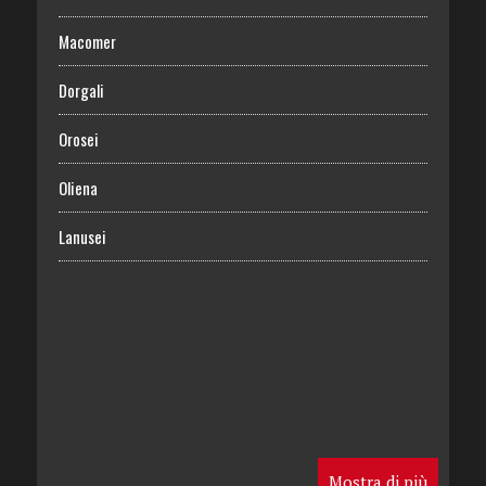
Macomer
Dorgali
Orosei
Oliena
Lanusei
Mostra di più