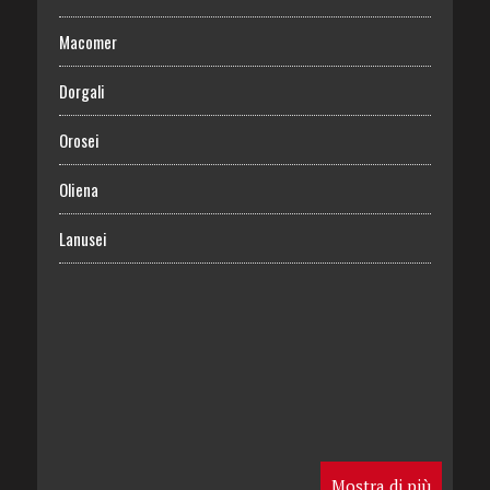
Macomer
Dorgali
Orosei
Oliena
Lanusei
Mostra di più