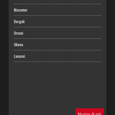
Macomer
Dorgali
Orosei
Oliena
Lanusei
Mostra di più