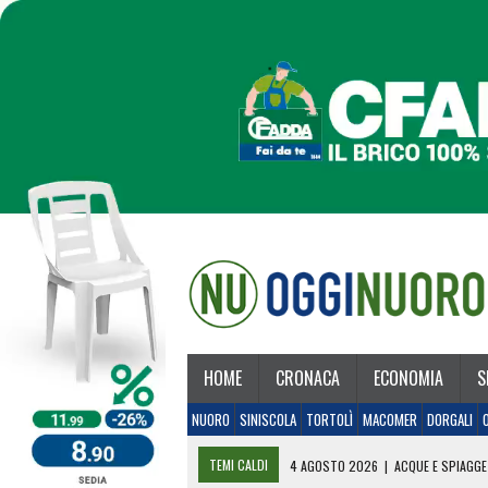
HOME
CRONACA
ECONOMIA
S
NUORO
SINISCOLA
TORTOLÌ
MACOMER
DORGALI
TEMI CALDI
4 AGOSTO 2026
|
ACQUE E SPIAGGE