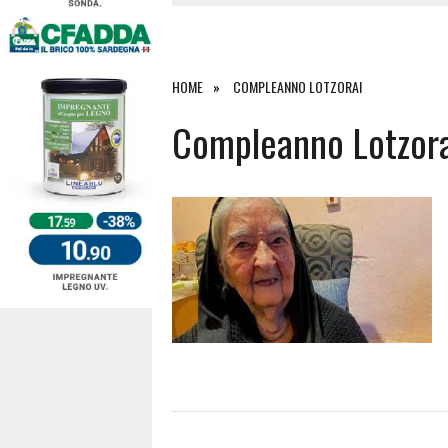
4 AGOSTO 2026
|
SCONTRO SULLA STRADA PER OR
27 LUGLIO 2026
|
OMICIDIO A BARI SARDO, ECCO 
26 LUGLIO 2026
|
PAURA SULLA 389: VIOLENTO SCO
HOME
COMPLEANNO LOTZORAI
6 AGOSTO 2026
|
Compleanno Lotzora