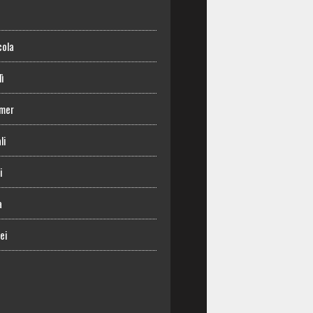
o
cola
lì
mer
li
i
a
ei