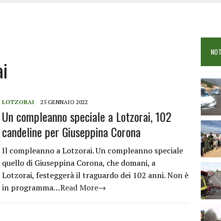
OSEI: FERITE QUATTRO PERSONE, DUE GRAVI
COME È STATO UCCISO SIMONE CONCAS
NTRO TRA 2 AUTO AL BIVIO PER FONNI, 5 FERITI
NOT
i
LOTZORAI
25 GENNAIO 2022
Un compleanno speciale a Lotzorai, 102
candeline per Giuseppina Corona
Il compleanno a Lotzorai. Un compleanno speciale
quello di Giuseppina Corona, che domani, a
Lotzorai, festeggerà il traguardo dei 102 anni. Non è
in programma…
Read More→