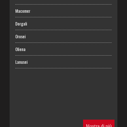
Macomer
Dorgali
Orosei
Oliena
Lanusei
Mostra di più