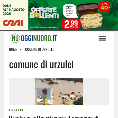
HOME
COMUNE DI URZULEI
comune di urzulei
URZULEI
Urzulei in lutto: ritrovato il corpicino di