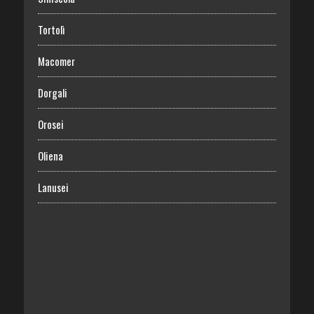
Tortolì
Macomer
Dorgali
Orosei
Oliena
Lanusei