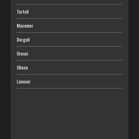
Tortolì
Macomer
Dorgali
Orosei
Oliena
Lanusei