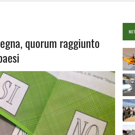
 VIGILI DEL FUOCO IN CAMPO A BUDONI E SAN TEODORO
OSEI: FERITE QUATTRO PERSONE, DUE GRAVI
COME È STATO UCCISO SIMONE CONCAS
NOT
 DOPO IL BAGNO: 19ENNE PIEMONTESE IN FIN DI VITA
egna, quorum raggiunto
paesi